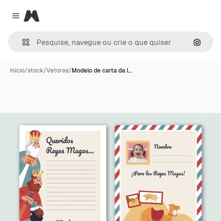
Magnific
Close menu
Pesqui
Início
/
stock
/
Vetores
/
Modelo de carta da l…