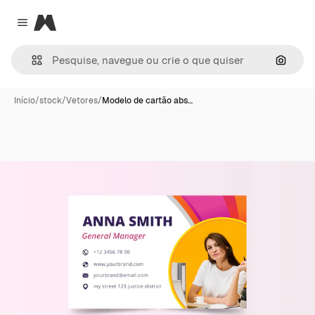
Magnific
Close menu
Pesqui
Início
/
stock
/
Vetores
/
Modelo de cartão abs…