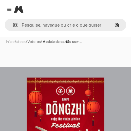
Magnific
Close menu
Pesqui
Início
/
stock
/
Vetores
/
Modelo de cartão com…