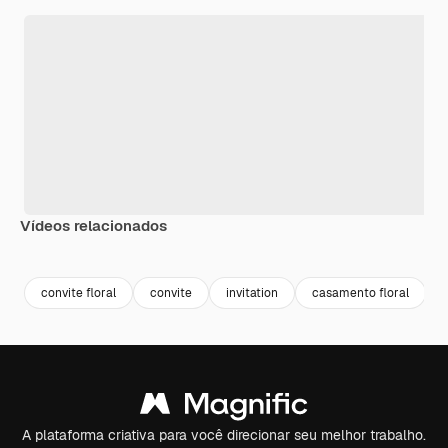
Vídeos relacionados
Premium
Premium
Gerado por IA
Premium
Premium
convite floral
convite
invitation
casamento floral
A plataforma criativa para você direcionar seu melhor trabalho.