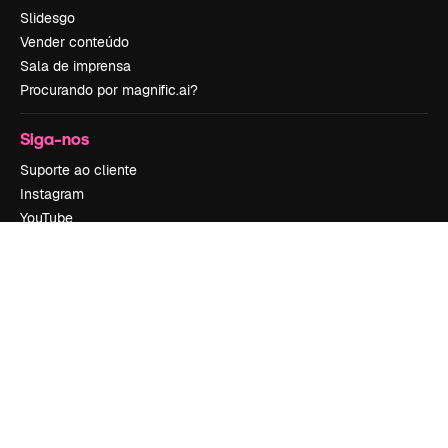
Slidesgo
Vender conteúdo
Sala de imprensa
Procurando por magnific.ai?
Siga-nos
Suporte ao cliente
Instagram
YouTube
LinkedIn
TikTok
Discord
X
Reddit
Copyright © 2010-
2026
Freepik Company S.L.U.
Todos os direitos
reservados
.