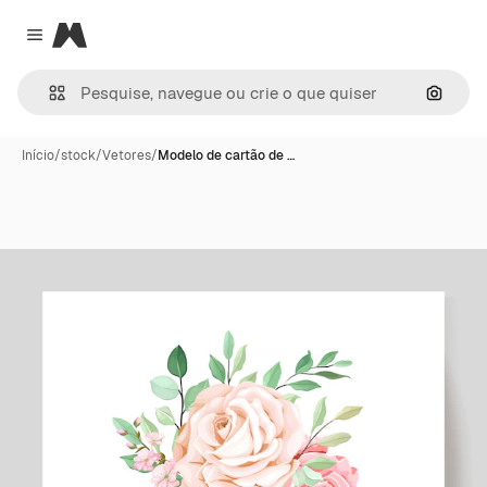
Magnific
Close menu
Pesqui
Início
/
stock
/
Vetores
/
Modelo de cartão de …