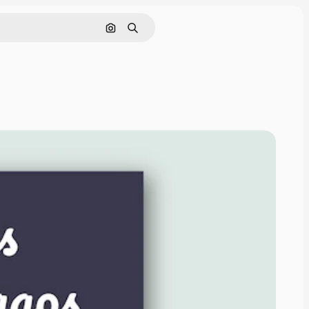
Pesquisar por imagem
Buscar