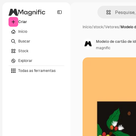
Criar
Início
/
stock
/
Vetores
/
Modelo d
Início
Buscar
Modelo de cartão de i
magnific
Stock
Explorar
Todas as ferramentas