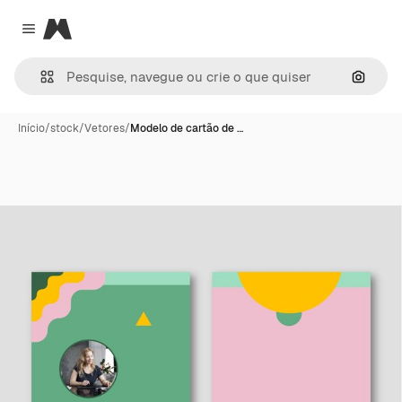
Magnific
Close menu
Pesqui
Início
/
stock
/
Vetores
/
Modelo de cartão de …