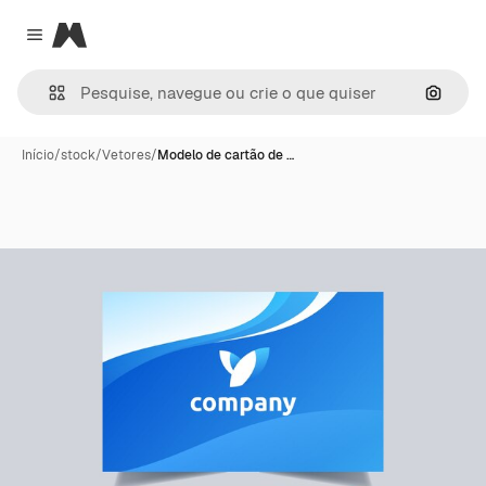
Magnific
Close menu
Pesqui
Início
/
stock
/
Vetores
/
Modelo de cartão de …