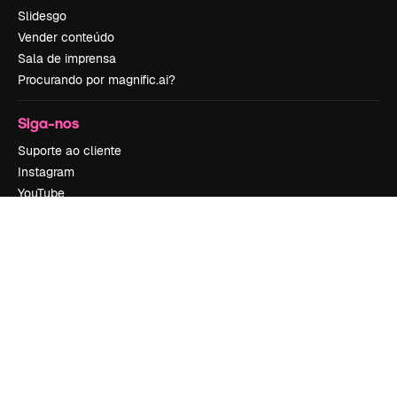
Slidesgo
Vender conteúdo
Sala de imprensa
Procurando por magnific.ai?
Siga-nos
Suporte ao cliente
Instagram
YouTube
LinkedIn
TikTok
Discord
X
Reddit
Copyright © 2010-
2026
Freepik Company S.L.U.
Todos os direitos
reservados
.