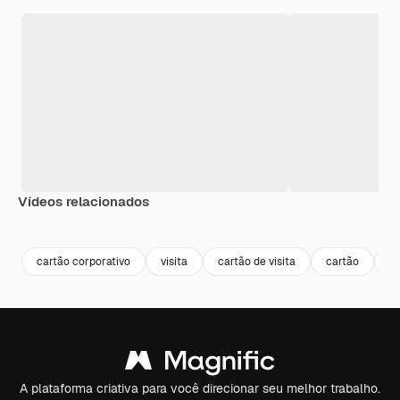
Vídeos relacionados
Premium
Premium
Premium
Premium
cartão corporativo
visita
cartão de visita
cartão
c
A plataforma criativa para você direcionar seu melhor trabalho.