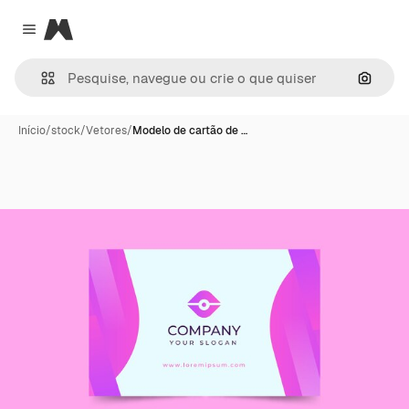
Magnific
Close menu
Pesqui
Início
/
stock
/
Vetores
/
Modelo de cartão de …