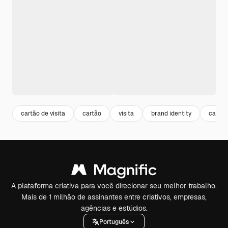
cartão de visita
cartão
visita
brand identity
cartão
A plataforma criativa para você direcionar seu melhor trabalho.
Mais de 1 milhão de assinantes entre criativos, empresas,
agências e estúdios.
Português