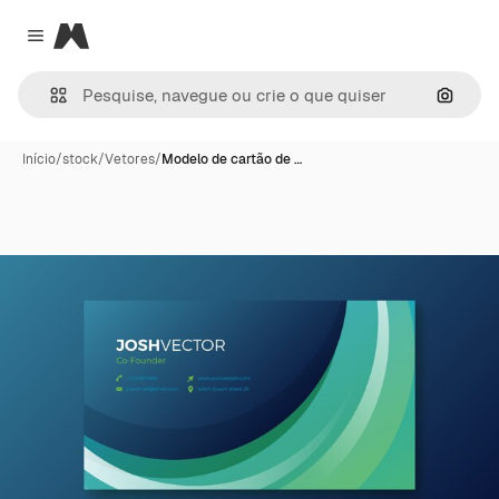
Magnific
Close menu
Pesqui
Início
/
stock
/
Vetores
/
Modelo de cartão de …