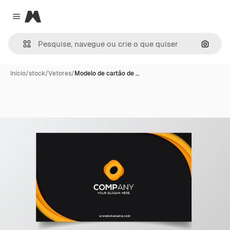
Magnific
Close menu
Pesqui
Início
/
stock
/
Vetores
/
Modelo de cartão de …