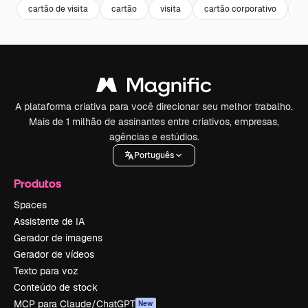
cartão de visita
cartão
visita
cartão corporativo
br
A plataforma criativa para você direcionar seu melhor trabalho.
Mais de 1 milhão de assinantes entre criativos, empresas,
agências e estúdios.
Português
Produtos
Spaces
Assistente de IA
Gerador de imagens
Gerador de vídeos
Texto para voz
Conteúdo de stock
MCP para Claude/ChatGPT
New