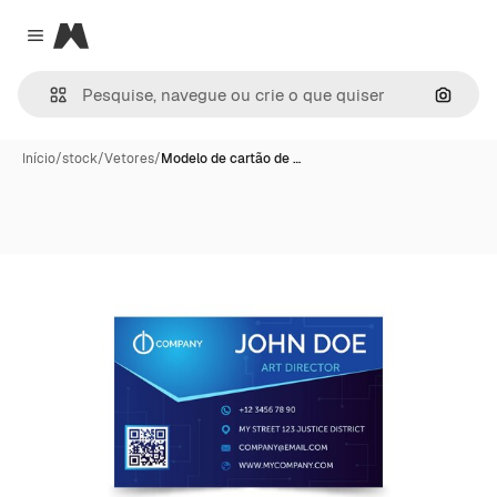
Magnific
Close menu
Pesqui
Início
/
stock
/
Vetores
/
Modelo de cartão de …