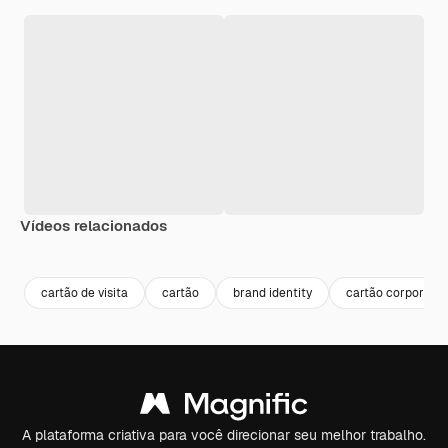
Vídeos relacionados
Premium
Premium
Premium
Premium
cartão de visita
cartão
brand identity
cartão corporativ
A plataforma criativa para você direcionar seu melhor trabalho.