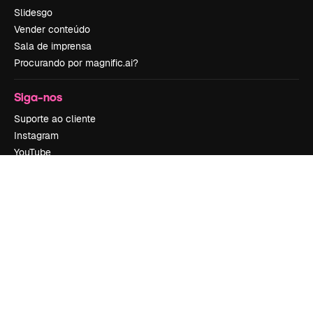
Slidesgo
Vender conteúdo
Sala de imprensa
Procurando por magnific.ai?
Siga-nos
Suporte ao cliente
Instagram
YouTube
LinkedIn
TikTok
Discord
X
Reddit
Copyright © 2010-
2026
Freepik Company S.L.U.
Todos os direitos
reservados
.