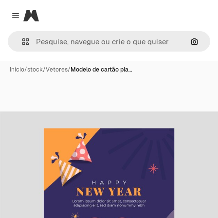
Magnific
Close menu
Pesqui
Início
/
stock
/
Vetores
/
Modelo de cartão pla…