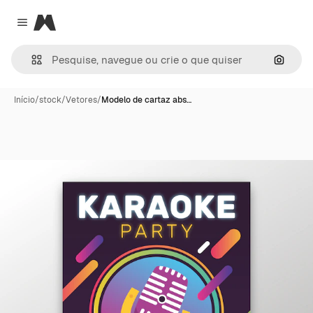
Magnific
Close menu
Pesqui
Início
/
stock
/
Vetores
/
Modelo de cartaz abs…