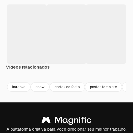
Vídeos relacionados
Premium
Premium
Premium
Premium
karaoke
show
cartaz de festa
poster template
fes
A plataforma criativa para você direcionar seu melhor trabalho.