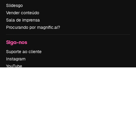
Slidesgo
Vender conteúdo
Sala de imprensa
Procurando por magnific.ai?
Siga-nos
Suporte ao cliente
Instagram
YouTube
LinkedIn
TikTok
Discord
X
Reddit
Copyright © 2010-
2026
Freepik Company S.L.U.
Todos os direitos
reservados
.