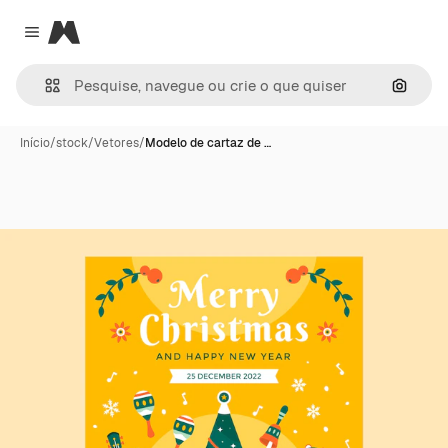
Magnific
Close menu
Pesqui
Início
/
stock
/
Vetores
/
Modelo de cartaz de …