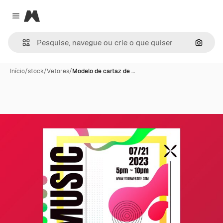
Magnific
Close menu
Pesqui
Início
/
stock
/
Vetores
/
Modelo de cartaz de …