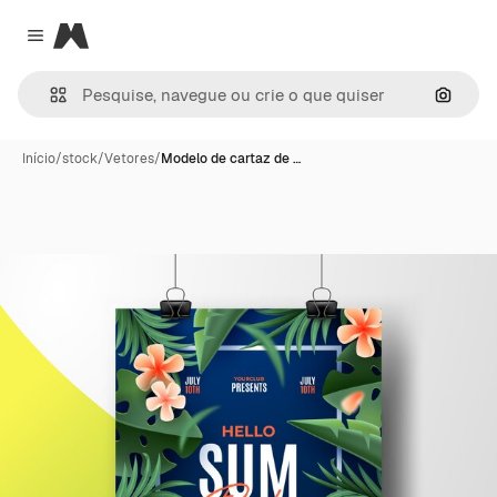
Magnific
Close menu
Pesqui
Início
/
stock
/
Vetores
/
Modelo de cartaz de …