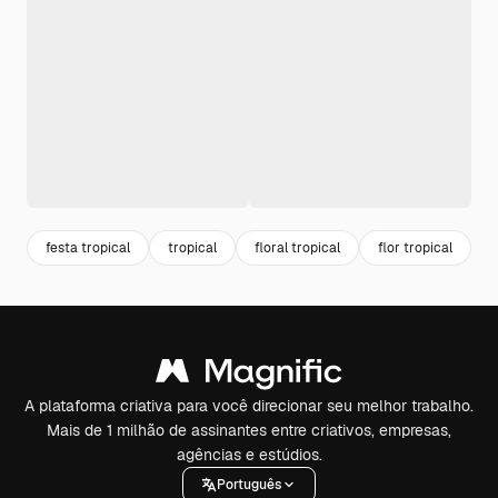
festa tropical
tropical
floral tropical
flor tropical
p
A plataforma criativa para você direcionar seu melhor trabalho.
Mais de 1 milhão de assinantes entre criativos, empresas,
agências e estúdios.
Português