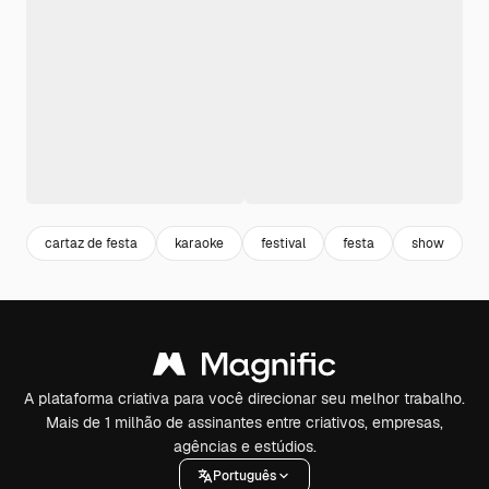
cartaz de festa
karaoke
festival
festa
show
p
A plataforma criativa para você direcionar seu melhor trabalho.
Mais de 1 milhão de assinantes entre criativos, empresas,
agências e estúdios.
Português