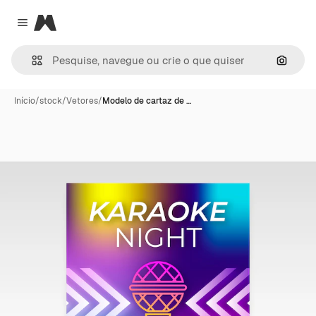
Magnific
Close menu
Pesqui
Início
/
stock
/
Vetores
/
Modelo de cartaz de …