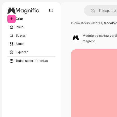
Criar
Início
/
stock
/
Vetores
/
Modelo d
Início
Buscar
Modelo de cartaz verti
magnific
Stock
Explorar
Todas as ferramentas