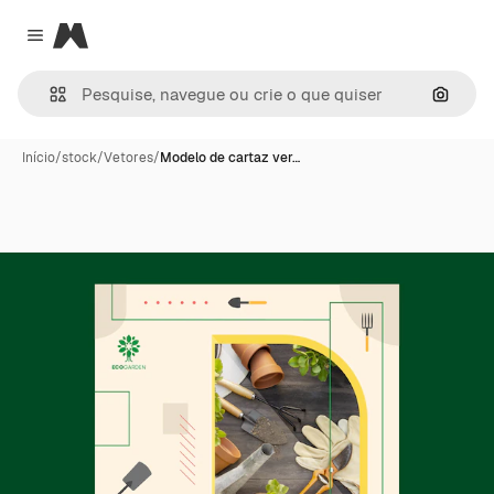
Magnific
Close menu
Pesqui
Início
/
stock
/
Vetores
/
Modelo de cartaz ver…