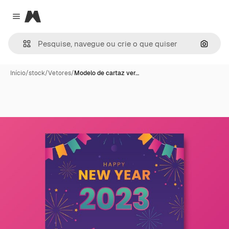
Magnific
Close menu
Pesqui
Início
/
stock
/
Vetores
/
Modelo de cartaz ver…