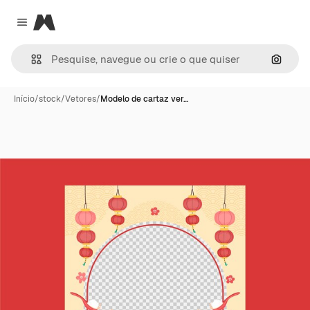
Magnific
Close menu
Pesqui
Início
/
stock
/
Vetores
/
Modelo de cartaz ver…