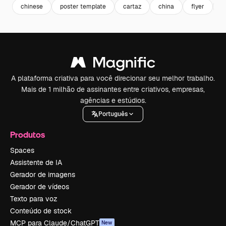
chinese
poster template
cartaz
china
flyer
f
A plataforma criativa para você direcionar seu melhor trabalho.
Mais de 1 milhão de assinantes entre criativos, empresas,
agências e estúdios.
Português
Produtos
Spaces
Assistente de IA
Gerador de imagens
Gerador de vídeos
Texto para voz
Conteúdo de stock
MCP para Claude/ChatGPT
New