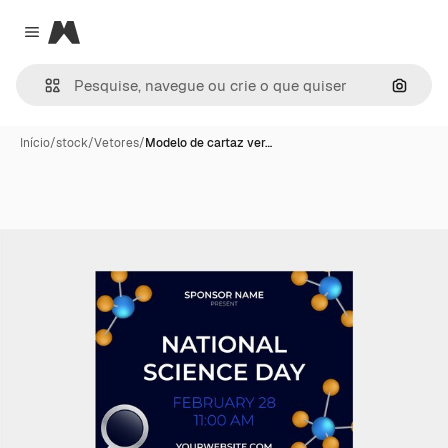
Magnific
Close menu
Pesqui
Início
/
stock
/
Vetores
/
Modelo de cartaz ver…