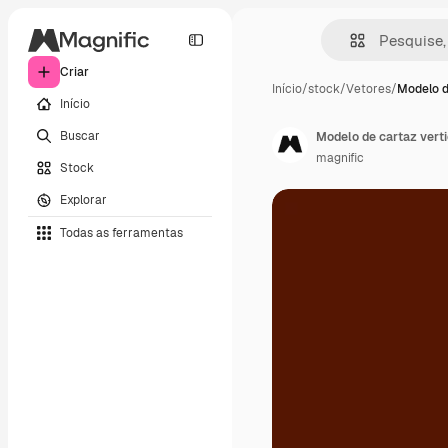
Criar
Início
/
stock
/
Vetores
/
Modelo d
Início
Buscar
Modelo de cartaz verti
magnific
Stock
Explorar
Todas as ferramentas