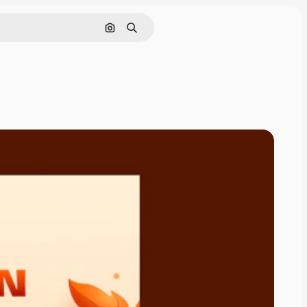
Pesquisar por imagem
Buscar