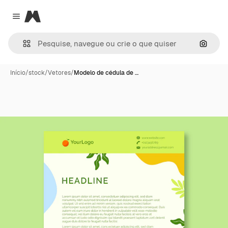
Magnific
Close menu
Pesqui
Início
/
stock
/
Vetores
/
Modelo de cédula de …