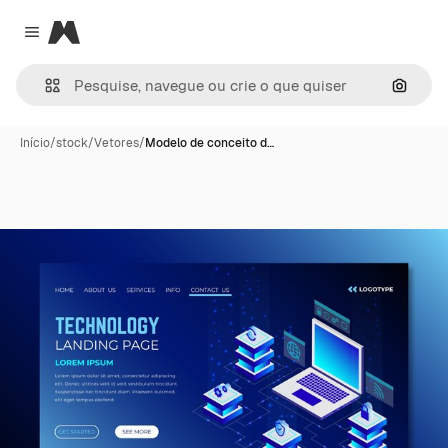
Magnific
Close menu
Pesqui
Início
/
stock
/
Vetores
/
Modelo de conceito d…