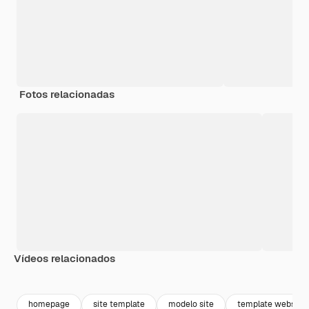
Fotos relacionadas
Vídeos relacionados
Premium
Premium
Premium
Premium
Gerado por 
homepage
site template
modelo site
template website