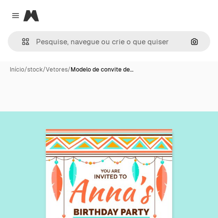
Magnific
Close menu
Pesqui
Início
/
stock
/
Vetores
/
Modelo de convite de…