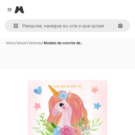
Magnific
Close menu
Pesqui
Início
/
stock
/
Vetores
/
Modelo de convite de…