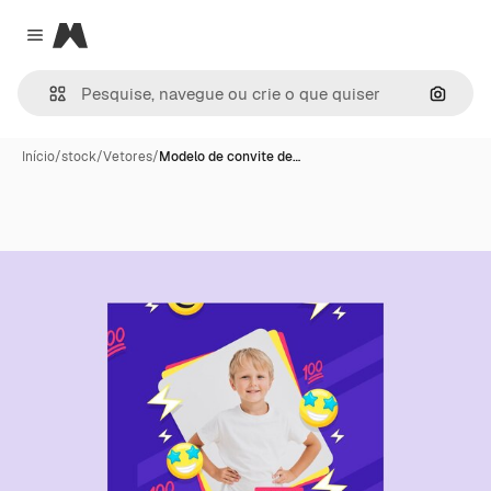
Magnific
Close menu
Pesqui
Início
/
stock
/
Vetores
/
Modelo de convite de…