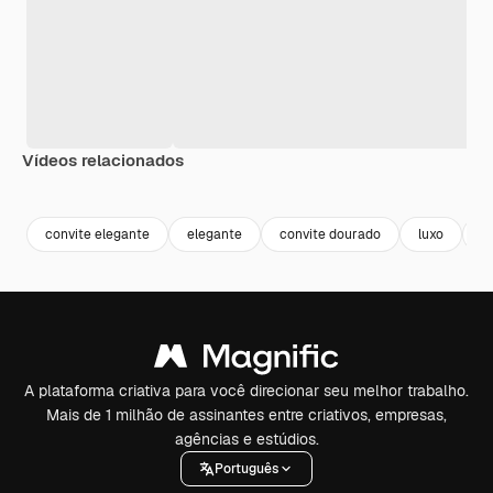
Vídeos relacionados
Premium
Premium
Premium
Premium
convite elegante
elegante
convite dourado
luxo
c
A plataforma criativa para você direcionar seu melhor trabalho.
Mais de 1 milhão de assinantes entre criativos, empresas,
agências e estúdios.
Português