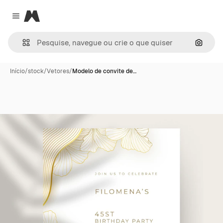
Magnific
Close menu
Pesqui
Início
/
stock
/
Vetores
/
Modelo de convite de…