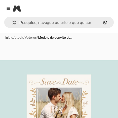
Magnific
Close menu
Pesqui
Início
/
stock
/
Vetores
/
Modelo de convite de…