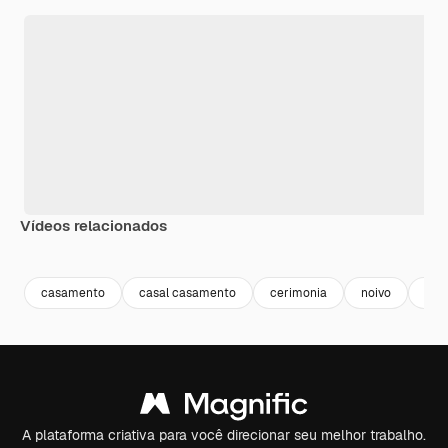
Vídeos relacionados
Premium
Premium
Premium
Premium
casamento
casal casamento
cerimonia
noivo
invi
A plataforma criativa para você direcionar seu melhor trabalho.