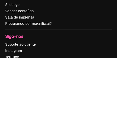
Slidesgo
Vender conteúdo
Sala de imprensa
Procurando por magnific.ai?
Siga-nos
Suporte ao cliente
Instagram
YouTube
LinkedIn
TikTok
Discord
X
Reddit
Copyright © 2010-
2026
Freepik Company S.L.U.
Todos os direitos
reservados
.