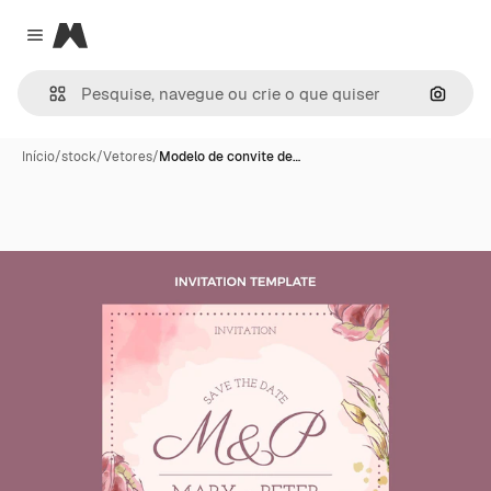
Magnific
Close menu
Pesqui
Início
/
stock
/
Vetores
/
Modelo de convite de…