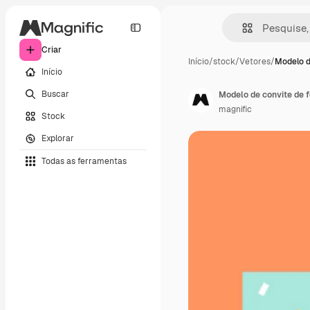
Criar
Início
/
stock
/
Vetores
/
Modelo d
Início
Buscar
Modelo de convite de f
magnific
Stock
Explorar
Todas as ferramentas