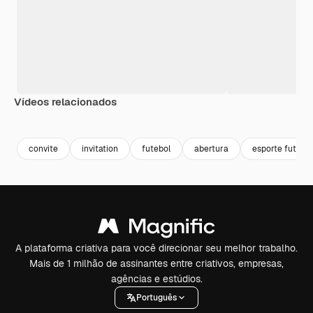
Vídeos relacionados
Premium
Premium
Premium
Premium
convite
invitation
futebol
abertura
esporte futebol
A plataforma criativa para você direcionar seu melhor trabalho.
Mais de 1 milhão de assinantes entre criativos, empresas,
agências e estúdios.
Português