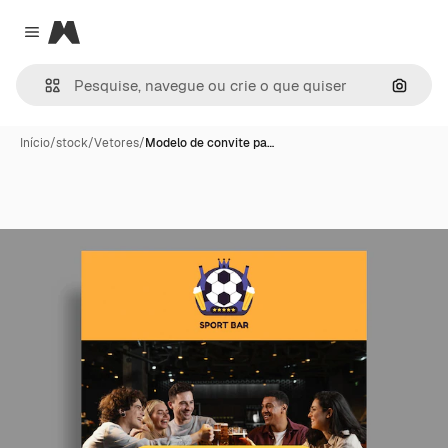
Magnific
Close menu
Pesqui
Início
/
stock
/
Vetores
/
Modelo de convite pa…