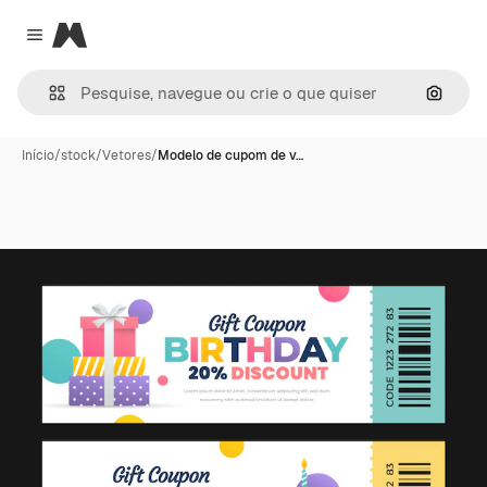
Magnific
Close menu
Pesqui
Início
/
stock
/
Vetores
/
Modelo de cupom de v…