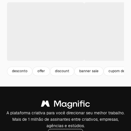
desconto
offer
discount
banner sale
cupom de de
A plataforma criativa para você direcionar seu melhor trabalho.
Mais de 1 milhão de assinantes entre criativos, empresas,
agências e estúdios.