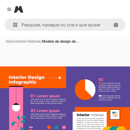
Magnific
Close menu
Pesqui
Início
/
stock
/
Vetores
/
Modelo de design de …