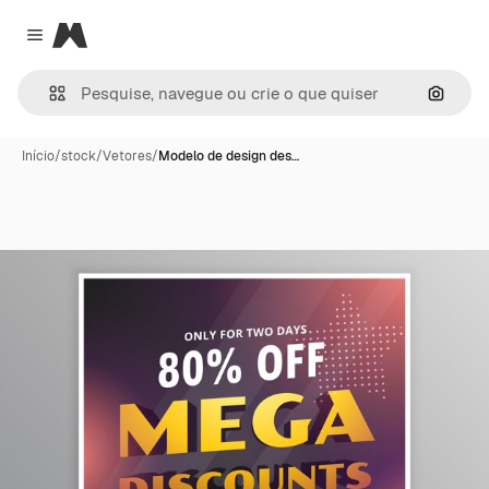
Magnific
Close menu
Pesqui
Início
/
stock
/
Vetores
/
Modelo de design des…