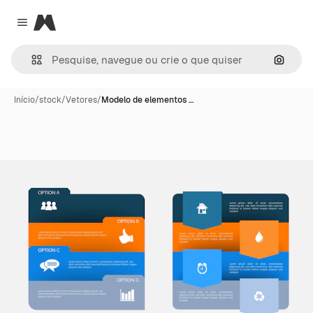
Magnific
Close menu
Pesqui
Início
/
stock
/
Vetores
/
Modelo de elementos …