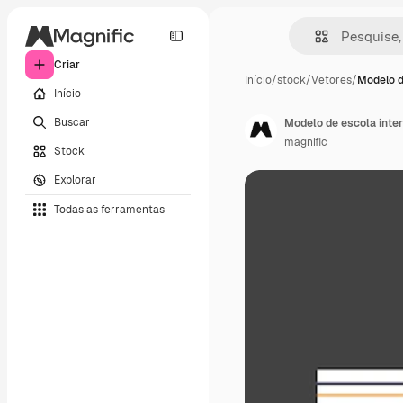
Criar
Início
/
stock
/
Vetores
/
Modelo d
Início
Buscar
Modelo de escola inte
magnific
Stock
Explorar
Todas as ferramentas