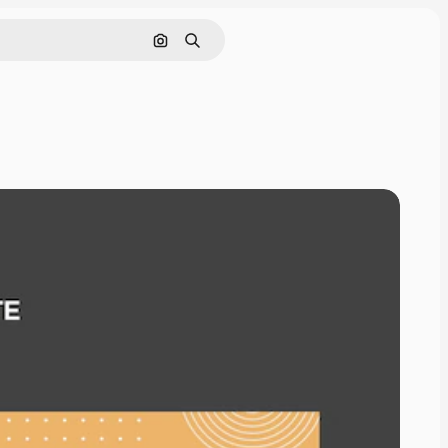
Pesquisar por imagem
Buscar