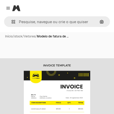
Magnific
Close menu
Pesqui
Início
/
stock
/
Vetores
/
Modelo de fatura de …