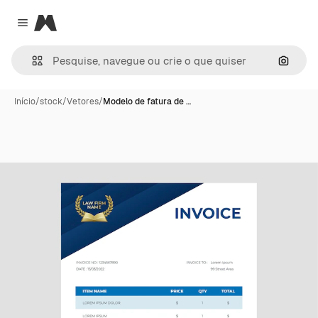
Magnific
Close menu
Pesqui
Início
/
stock
/
Vetores
/
Modelo de fatura de …