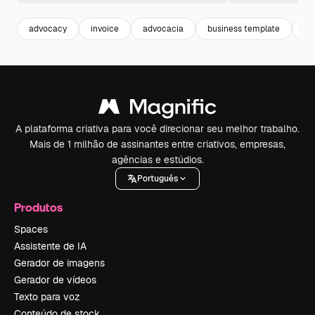
advocacy
invoice
advocacia
business template
pr
A plataforma criativa para você direcionar seu melhor trabalho.
Mais de 1 milhão de assinantes entre criativos, empresas,
agências e estúdios.
Português
Produtos
Spaces
Assistente de IA
Gerador de imagens
Gerador de vídeos
Texto para voz
Conteúdo de stock