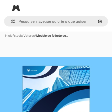
Magnific
Close menu
Pesqui
Início
/
stock
/
Vetores
/
Modelo de folheto co…