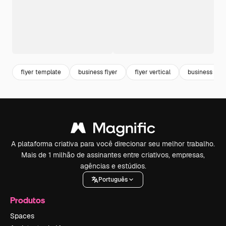
flyer template
business flyer
flyer vertical
business tem
A plataforma criativa para você direcionar seu melhor trabalho.
Mais de 1 milhão de assinantes entre criativos, empresas,
agências e estúdios.
Português
Produtos
Spaces