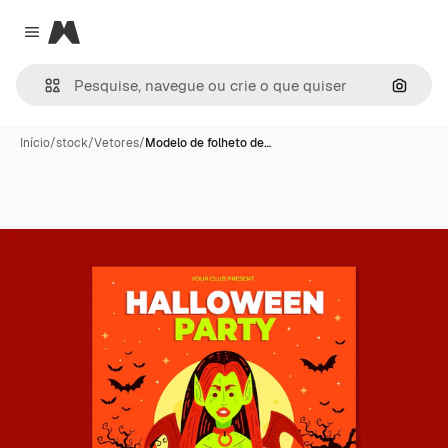
Magnific
Close menu
Pesqui
Início
/
stock
/
Vetores
/
Modelo de folheto de…