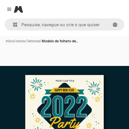
Magnific
Close menu
Pesqui
Início
/
stock
/
Vetores
/
Modelo de folheto de…