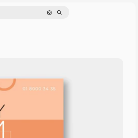
Pesquisar por imagem
Buscar