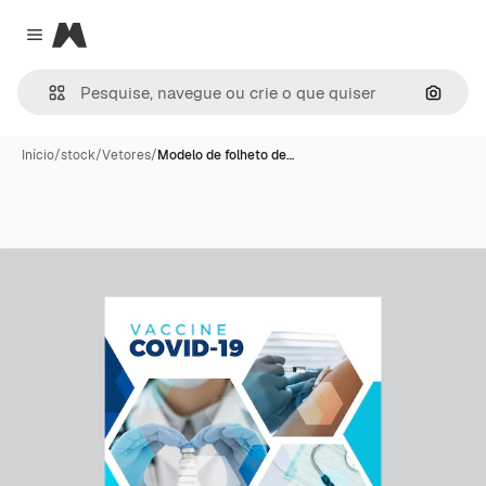
Magnific
Close menu
Pesqui
Início
/
stock
/
Vetores
/
Modelo de folheto de…