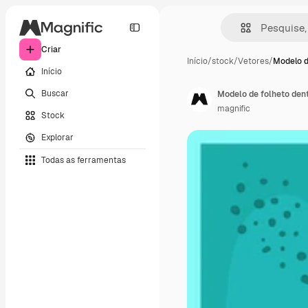
Criar
Início
/
stock
/
Vetores
/
Modelo d
Início
Buscar
Modelo de folheto den
magnific
Stock
Explorar
Todas as ferramentas