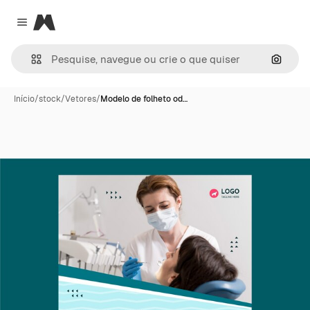
Magnific
Close menu
Pesqui
Início
/
stock
/
Vetores
/
Modelo de folheto od…