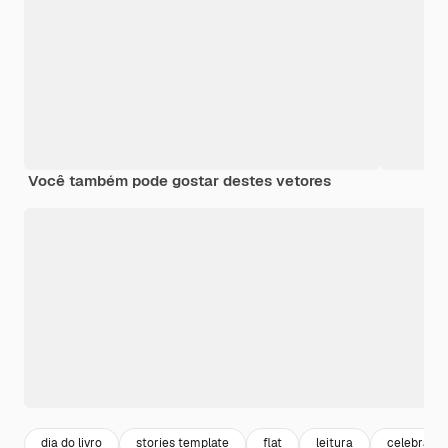
Você também pode gostar destes vetores
dia do livro
stories template
flat
leitura
celebraçã