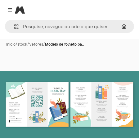
Magnific
Close menu
Pesqui
Início
/
stock
/
Vetores
/
Modelo de folheto pa…