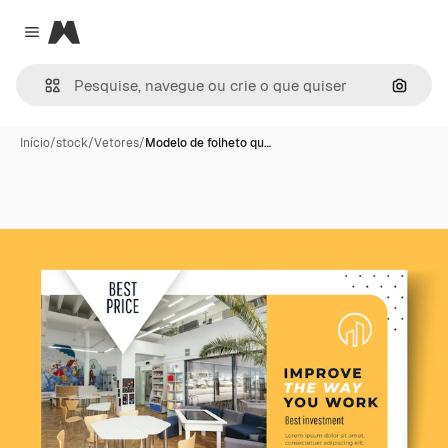
Magnific
Close menu
Pesqui
Início
/
stock
/
Vetores
/
Modelo de folheto qu…